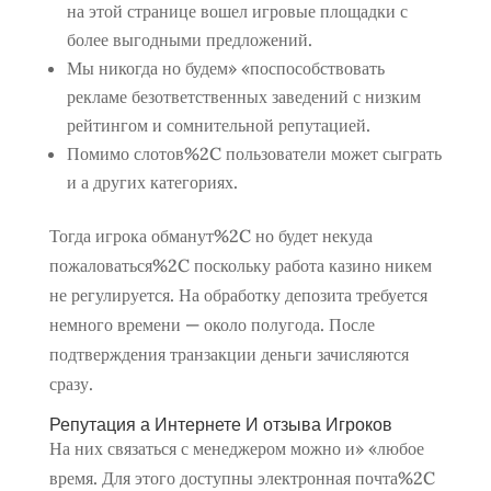
на этой странице вошел игровые площадки с
более выгодными предложений.
Мы никогда но будем» «поспособствовать
рекламе безответственных заведений с низким
рейтингом и сомнительной репутацией.
Помимо слотов%2C пользователи может сыграть
и а других категориях.
Тогда игрока обманут%2C но будет некуда
пожаловаться%2C поскольку работа казино никем
не регулируется. На обработку депозита требуется
немного времени — около полугода. После
подтверждения транзакции деньги зачисляются
сразу.
Репутация а Интернете И отзыва Игроков
На них связаться с менеджером можно и» «любое
время. Для этого доступны электронная почта%2C