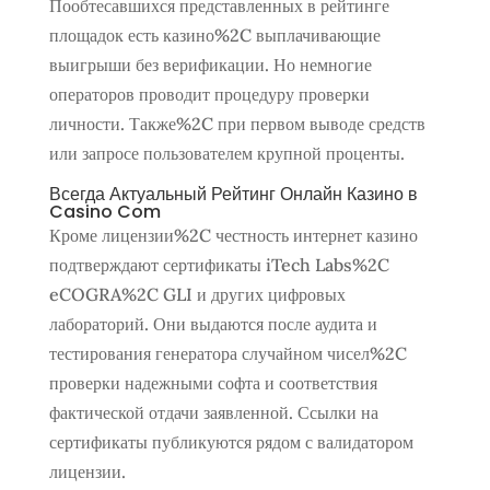
Пообтесавшихся представленных в рейтинге
площадок есть казино%2C выплачивающие
выигрыши без верификации. Но немногие
операторов проводит процедуру проверки
личности. Также%2C при первом выводе средств
или запросе пользователем крупной проценты.
Всегда Актуальный Рейтинг Онлайн Казино в
Casino Com
Кроме лицензии%2C честность интернет казино
подтверждают сертификаты iTech Labs%2C
eCOGRA%2C GLI и других цифровых
лабораторий. Они выдаются после аудита и
тестирования генератора случайном чисел%2C
проверки надежными софта и соответствия
фактической отдачи заявленной. Ссылки на
сертификаты публикуются рядом с валидатором
лицензии.