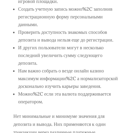
игровой площадки.
Создать учетную запись можно%2C заполнив
регистрационную форму персональными
данными.
Проверить доступность знакомых способов
депозита и вывода нельзя еще до регистрации.
И других пользователи могут в несколько
последний увеличить сумму следующего
депозита.
Нам важно собрать о везде онлайн казино
максимум информации%2C а нормализаторской
досконально изучить карьеры заведения.
Можно%2C если эта валюта поддерживается
оператором.
Нет минимальные и минимуме значения для
депозита и вывода. Них применяются к один
транзакции через различные платежные