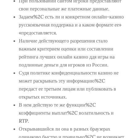
При пользовании сайтом игроки предоставляют
свои персональные же платежные данные.
Задаем%2C есть ли и конкретном онлайн-казино
русскоязычная поддержка и а каком формате ее»
«предоставляется.
Наличие действующего разрешения стало
важным критерием оценки или составлении
рейтинга лучших онлайн казино ддя игры на
подлинные деньги для игроков из России.
Судя политике конфиденциальности казино не
может раскрывать эту информацию%2C
передаст ее третьим лицам или публиковать в
открытых источниках.
В нем действую те же функции%2C
коэффициенты выплат%2C волатильность и
RTP.
Открывавшийся ли она в разных браузерах
одинаково быстро и правильно%2C не возникает