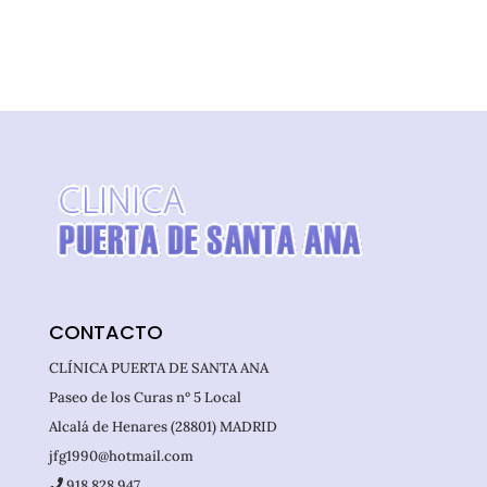
CONTACTO
CLÍNICA PUERTA DE SANTA ANA
Paseo de los Curas nº 5 Local
Alcalá de Henares (28801) MADRID
jfg1990@hotmail.com
918 828 947