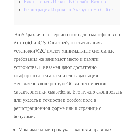
Как начинать Играть В Онлайн Казино
Регистрация Игрового Аккаунта На Сайте
Это» «различных версии софта дли смартфонов на
Android и iOS. Они требуют скачивания а
установки%2C имеют минимальные системные
требования же занимают место и памяти
устройства. Не взамен дают достаточно
комфортный геймплей и счет адаптации
менаджеров конкретную ОС же технические
характеристики смартфона. Его нужно скопировать
или указать в точности в особом поле в
регистрационной форме или в странице с
бонусами.
Максимальный срок указывается а правилах