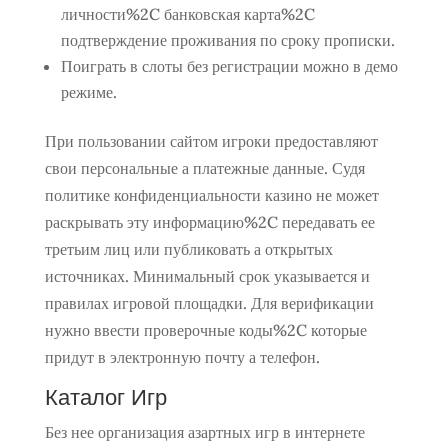
личности%2C банковская карта%2C
подтверждение проживания по сроку прописки.
Поиграть в слоты без регистрации можно в демо
режиме.
При пользовании сайтом игроки предоставляют
свои персональные а платежные данные. Судя
политике конфиденциальности казино не может
раскрывать эту информацию%2C передавать ее
третьим лиц или публиковать а открытых
источниках. Минимальный срок указывается и
правилах игровой площадки. Для верификации
нужно ввести проверочные коды%2C которые
придут в электронную почту а телефон.
Каталог Игр
Без нее организация азартных игр в интернете