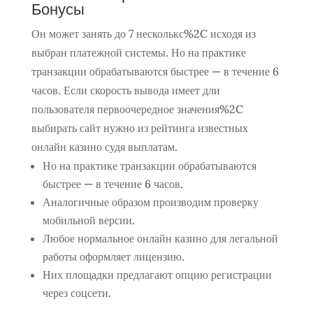
Бонусы
Он может занять до 7 несколькс%2C исходя из
выбран платежной системы. Но на практике
транзакции обрабатываются быстрее — в течение 6
часов. Если скорость вывода имеет дли
пользователя первоочередное значения%2C
выбирать сайт нужно из рейтинга известных
онлайн казино судя выплатам.
Но на практике транзакции обрабатываются
быстрее — в течение 6 часов.
Аналогичные образом производим проверку
мобильной версии.
Любое нормальное онлайн казино для легальной
работы оформляет лицензию.
Них площадки предлагают опцию регистрации
через соцсети.