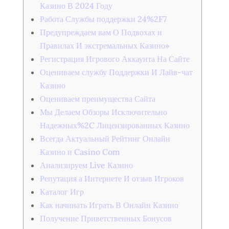
Казино В 2024 Году
Работа Службы поддержки 24%2F7
Предупреждаем вам О Подвохах и
Правилах И экстремальных Казино»
Регистрация Игрового Аккаунта На Сайте
Оцениваем службу Поддержки И Лайв-чат
Казино
Оцениваем преимущества Сайта
Мы Делаем Обзоры Исключительно
Надежных%2C Лицензированных Казино
Всегда Актуальный Рейтинг Онлайн
Казино и Casino Com
Анализируем Live Казино
Репутация а Интернете И отзыв Игроков
Каталог Игр
Как начинать Играть В Онлайн Казино
Получение Приветственных Бонусов